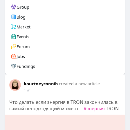
Group
Blog
Market
Events
Forum
Jobs
Fundings
kourtneyconnib
created a new article
1 w
Что делать если энергия в TRON закончилась в
самый неподходящий момент |
#энергия
TRON