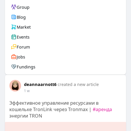
Group
Blog
Market
Events
Forum
Jobs
Fundings
deannaarnott6
created a new article
1 w
Эффективное управление ресурсами в
кошельке TronLink через Tronmax |
#аренда
энергии TRON