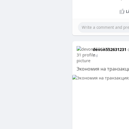
L
devon552631231
7 d
Экономия на транзакци