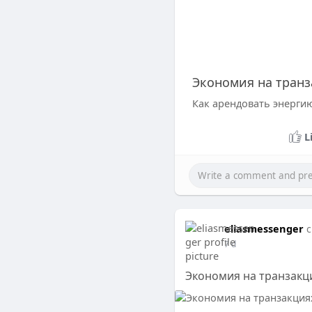
Экономия на транз
Как арендовать энерги
L
eliasmessenger
c
7 d
Экономия на транзакци