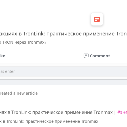
акциях в TronLink: практическое применение Tro
ю TRON через Tronmax?
ike
Comment
reated a new article
ях в TronLink: практическое применение Tronmax |
#эн