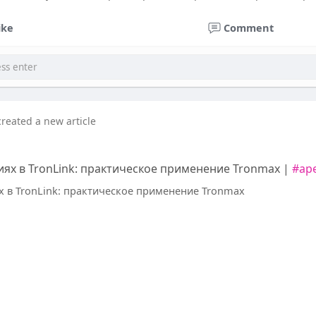
ike
Comment
created a new article
ях в TronLink: практическое применение Tronmax |
#ар