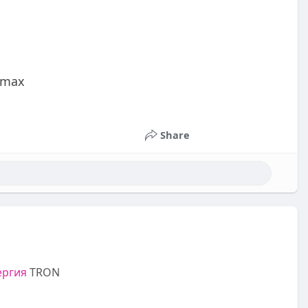
nmax
Share
ергия
TRON