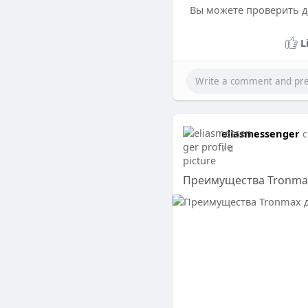
Вы можете проверить д
L
eliasmessenger
c
7 d
Преимущества Tronmax