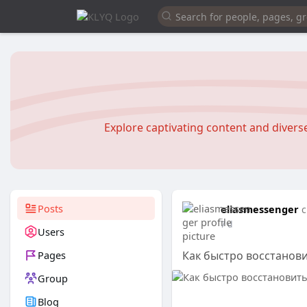
Explore captivating content and diver
Posts
eliasmessenger
c
7 d
Users
Pages
Как быстро восстанови
Group
Blog