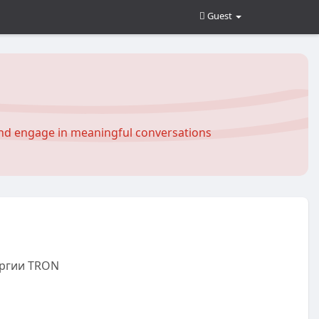
Guest
and engage in meaningful conversations
ргии TRON