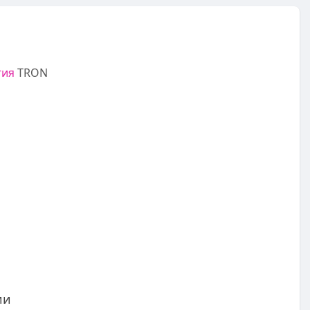
гия
TRON
ии