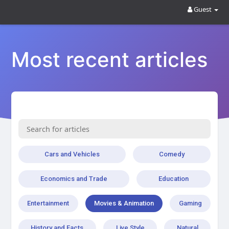
Guest
Most recent articles
Cars and Vehicles
Comedy
Economics and Trade
Education
Entertainment
Movies & Animation
Gaming
History and Facts
Live Style
Natural