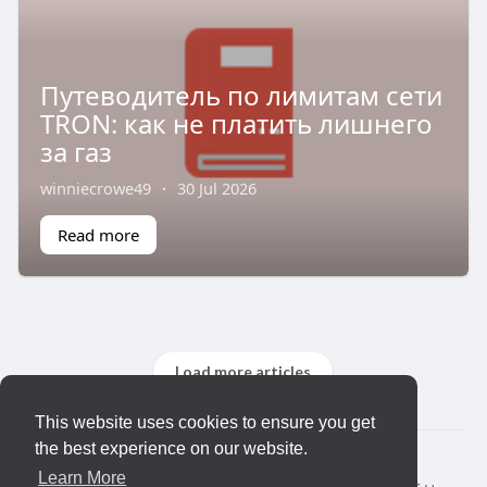
Путеводитель по лимитам сети
TRON: как не платить лишнего
за газ
winniecrowe49
·
30 Jul 2026
Read more
Load more articles
This website uses cookies to ensure you get
the best experience on our website.
© 2026 KLYQ
Learn More