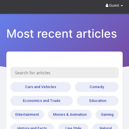
Guest
Most recent articles
Cars and Vehicles
Comedy
Economics and Trade
Education
Entertainment
Movies & Animation
Gaming
History and Facts
Live Style
Natural