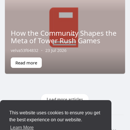
How the Community Shapes the
Meta of Tower Rush Games
velva53f64832
·
23 Jul 2026
Read more
Load more articles
This website uses cookies to ensure you get
the best experience on our website.
© 2026 KLYQ
Learn More